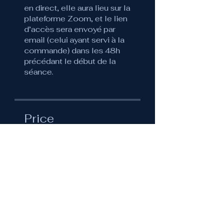
en direct, elle aura lieu sur la
plateforme Zoom, et le lien
d’accès sera envoyé par
email (celui ayant servi à la
commande) dans les 48h
précédant le début de la
séance.
Price
€60.00
Share