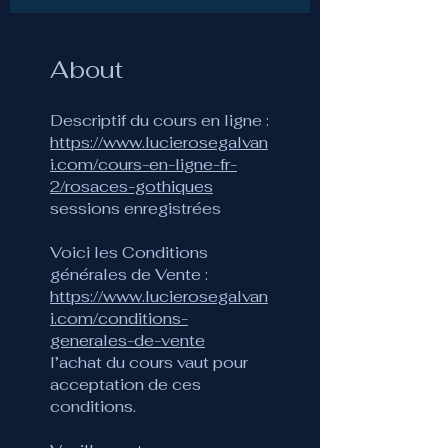
About
https://www.lucierosegalvan
i.com/cours-en-ligne-fr-
2/rosaces-gothiques
sessions enregistrées
Voici les Conditions
générales de Vente :
https://www.lucierosegalvan
i.com/conditions-
generales-de-vente
l’achat du cours vaut pour
acceptation de ces
conditions.