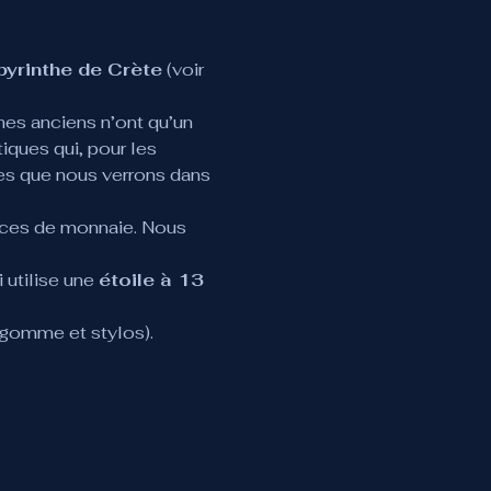
byrinthe de Crète
 (voir 
hes anciens n’ont qu’un 
iques qui, pour les 
es que nous verrons dans 
ièces de monnaie. Nous 
utilise une 
étoile à 13 
 gomme et stylos).