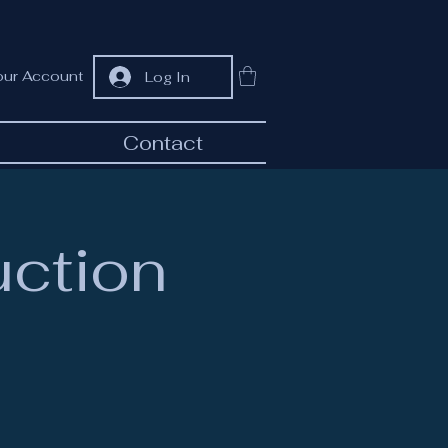
our Account
Log In
Contact
uction