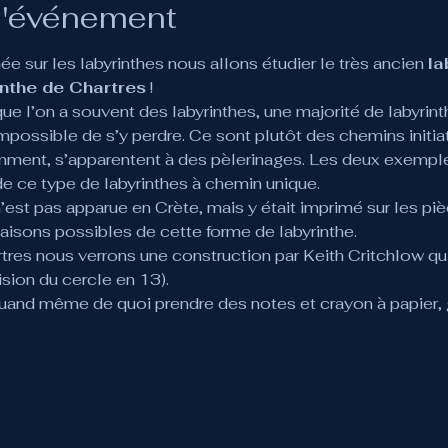
l'événement
e sur les labyrinthes nous allons étudier le très ancien 
la
inthe de Chartres
 !
ue l’on a souvent des labyrinthes, une majorité de labyrint
mpossible de s’y perdre. Ce sont plutôt des chemins initiat
amment, s’apparentent à des pèlerinages. Les deux exempl
 de ce type de labyrinthes à chemin unique.
 n’est pas apparue en Crète, mais y était imprimé sur les p
naisons possibles de cette forme de labyrinthe.
tres nous verrons une construction par Keith Critchlow qui 
vision du cercle en 13).
quand même de quoi prendre des notes et crayon à papier,