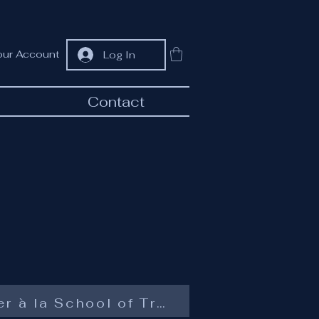
our Account
Log In
Contact
Travaux de Master à la School of Traditional Arts