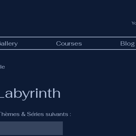
Y
allery
Courses
Blog
le
Labyrinth
 Thèmes & Séries suivants :