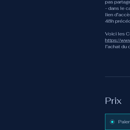
pas partage
- dans le c
lien d’accè
48h précéd
Voici les C
https://ww
l’achat du 
Prix
Paie