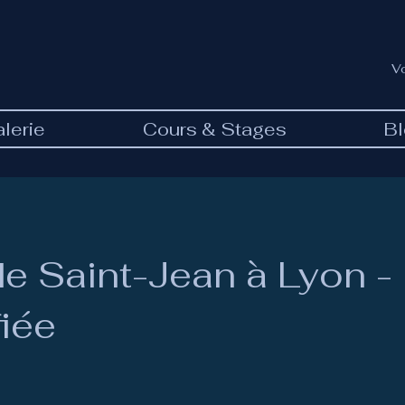
V
lerie
Cours & Stages
B
e Saint-Jean à Lyon -
fiée