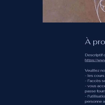
À pr
https://ww
Veuillez no
- les cours
- l’accès s
- vous acc
passe fourn
- l’utilisa
personne a