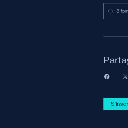
3 for
Parta
S'inscr