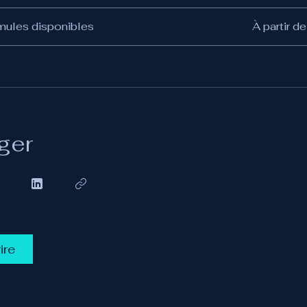
mules disponibles
À partir d
ger
ire