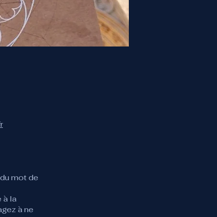
r
 du mot de
 à la
agez à ne