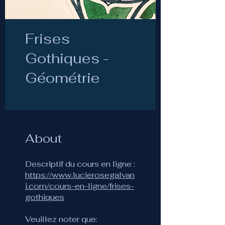
Frises
Gothiques -
Géométrie
About
Descriptif du cours en ligne :
https://www.lucierosegalvan
i.com/cours-en-ligne/frises-
gothiques
Veuillez noter que: