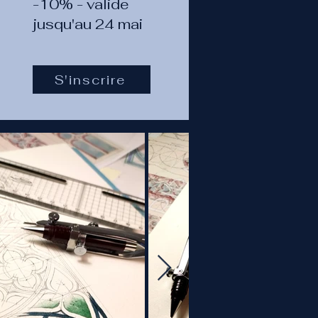
-10% - valide
jusqu'au 24 mai
S'inscrire