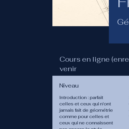
F
Gé
Cours en ligne (enre
venir
Niveau
Introduction : parfait
celles et ceux qui n'ont
jamais fait de géométrie
comme pour celles et
ceux qui ne connaissent