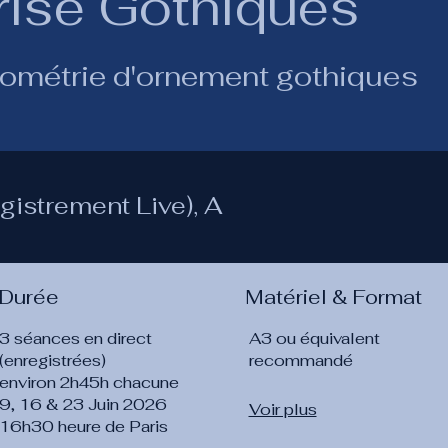
rise Gothiques
ométrie d'ornement gothiques
gistrement Live), A
Durée
Matériel & Format
3 séances en direct
A3 ou équivalent
(enregistrées)
recommandé
environ 2h45h chacune
9, 16 & 23 Juin 2026
Voir plus
16h30 heure de Paris