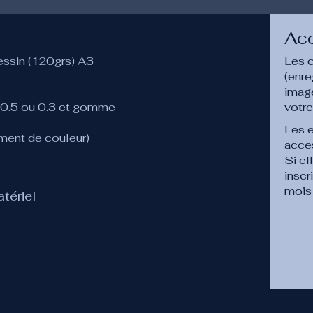
Ac
dessin (120grs) A3
Les 
(enre
image
e 0.5 ou 0.3 et gomme
votr
Les 
ement de couleur)
acces
Si el
inscr
mois
tériel