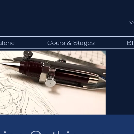
V
lerie
Cours & Stages
B