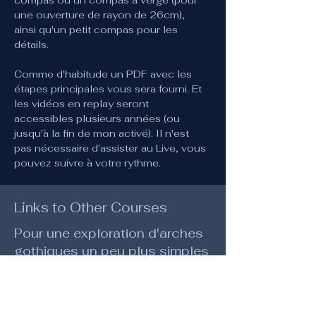
une ouverture de rayon de 26cm), 
ainsi qu'un petit compas pour les 
détails. 
Comme d'habitude un PDF avec les 
étapes principales vous sera fourni. Et 
les vidéos en replay seront 
accessibles plusieurs années (ou 
jusqu'à la fin de mon activé). Il n'est 
pas nécessaire d'assister au Live, vous 
pouvez suivre à votre rythme.
Links to Other Courses
Pour une exploration d'arches
gothiques un peu plus simples
et une compréhension des
principes de construction,
allez voir ce cours :
Arches