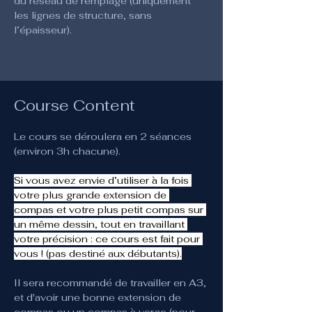
du réseau de remplage (uniquement 
les lignes de structure, sans 
l’épaisseur).
Course Content
Le cours se déroulera en 2 séances 
(environ 3h chacune).
Si vous avez envie d’utiliser à la fois 
votre plus grande extension de 
compas et votre plus petit compas sur 
un même dessin, tout en travaillant 
votre précision : ce cours est fait pour 
vous ! (pas destiné aux débutants).
Il sera recommandé de travailler en A3, 
et d'avoir une bonne extension de 
compas ou un compas à verge (pour 