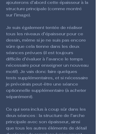
ajouterons d’abord cette épaisseur à la 
structure principale (comme montré 
sur l’image).
Je suis également tentée de réaliser 
tous les niveaux d’épaisseur pour ce 
dessin, même si je ne suis pas encore 
sûre que cela tienne dans les deux 
séances prévues (il est toujours 
difficile d’évaluer à l’avance le temps 
nécessaire pour enseigner un nouveau 
motif). Je vais donc faire quelques 
tests supplémentaires, et si nécessaire 
je prévoirais peut-être une séance 
optionnelle supplémentaire (à acheter 
séparément).
Ce qui sera inclus à coup sûr dans les 
deux séances : la structure de l’arche 
principale avec son épaisseur, ainsi 
que tous les autres éléments de détail 