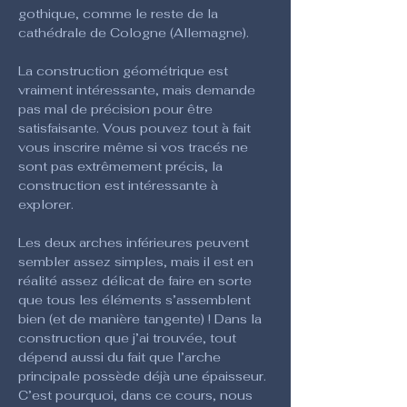
gothique, comme le reste de la 
cathédrale de Cologne (Allemagne).
La construction géométrique est 
vraiment intéressante, mais demande 
pas mal de précision pour être 
satisfaisante. Vous pouvez tout à fait 
vous inscrire même si vos tracés ne 
sont pas extrêmement précis, la 
construction est intéressante à 
explorer.
Les deux arches inférieures peuvent 
sembler assez simples, mais il est en 
réalité assez délicat de faire en sorte 
que tous les éléments s’assemblent 
bien (et de manière tangente) ! Dans la 
construction que j’ai trouvée, tout 
dépend aussi du fait que l’arche 
principale possède déjà une épaisseur. 
C’est pourquoi, dans ce cours, nous 