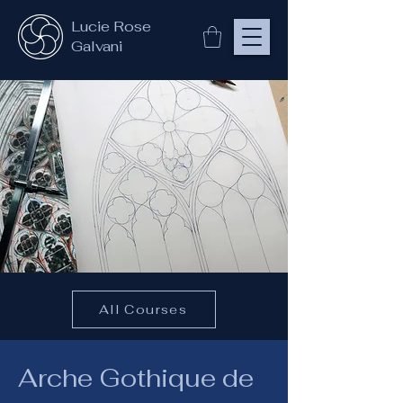
Lucie Rose
Galvani
All Courses
Arche Gothique de