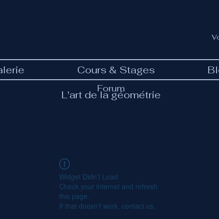
V
lerie
Cours & Stages
B
Forum
L'art de la géométrie
Widget Didn’t Load
Check your internet and refresh
this page.
If that doesn’t work, contact us.