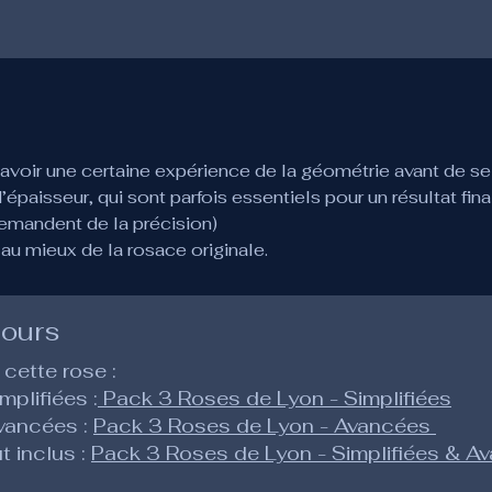
voir une certaine expérience de la géométrie avant de se 
paisseur, qui sont parfois essentiels pour un résultat final
demandent de la précision)
au mieux de la rosace originale.
cours
 cette rose :
mplifiées :
Pack 3 Roses de Lyon - Simplifiées
avancées :
Pack 3 Roses de Lyon - Avancées
t inclus :
Pack 3 Roses de Lyon - Simplifiées & A