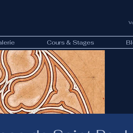
V
lerie
Cours & Stages
B