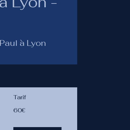
à Lyon -
 Paul à Lyon
Tarif
60€