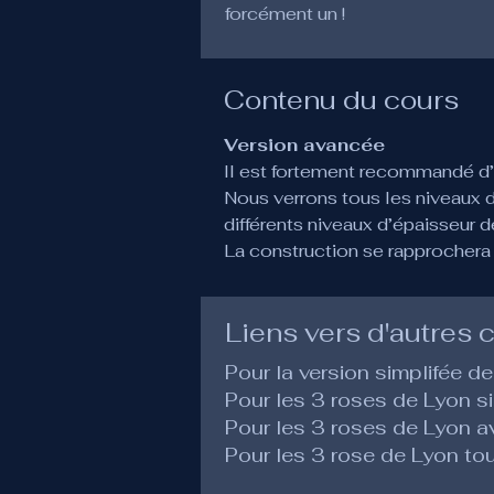
forcément un !
Contenu du cours
Version avancée
Il est fortement recommandé d’a
Nous verrons tous les niveaux d’é
différents niveaux d’épaisseur 
La construction se rapprochera 
Liens vers d'autres 
Pour la version simplifée de
Pour les 3 roses de Lyon si
Pour les 3 roses de Lyon 
Pour les 3 rose de Lyon tou