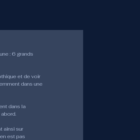
ne : 6 grands 
hique et de voir 
éremment dans une 
nt dans la 
 abord.
 ainsi sur 
’en est pas 