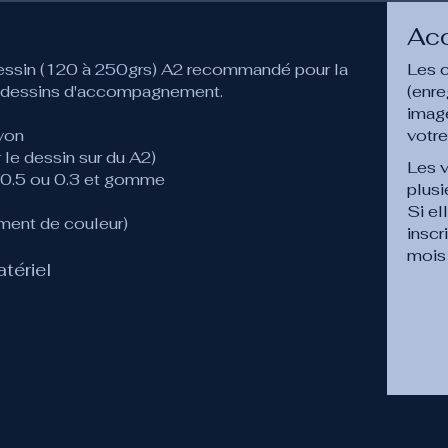
Ac
dessin (120 à 250grs) A2 recommandé pour la
Les 
s dessins d'accompagnement.
(enre
image
yon
votr
le dessin sur du A2)
Les 
e 0.5 ou 0.3 et gomme
plusi
Si el
ement de couleur)
inscr
mois
tériel