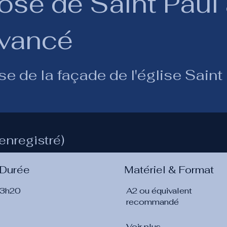
ose de Saint Paul 
vancé
e de la façade de l'église Saint
enregistré)
Durée
Matériel & Format
3h20
A2 ou équivalent
recommandé
Voir plus