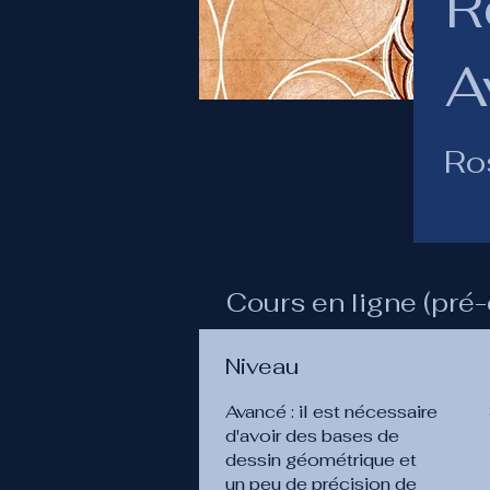
R
A
Ros
Cours en ligne (pré-
Niveau
Avancé : il est nécessaire
d'avoir des bases de
dessin géométrique et
un peu de précision de