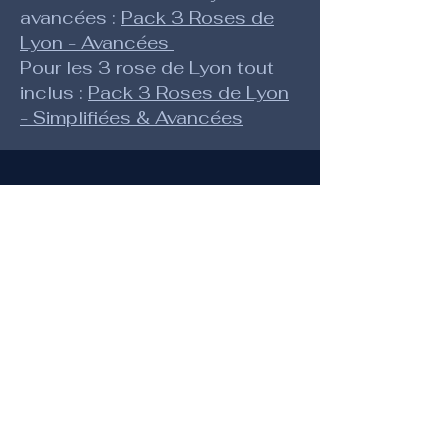
avancées :
Pack 3 Roses de
Lyon - Avancées
Pour les 3 rose de Lyon tout
inclus :
Pack 3 Roses de Lyon
- Simplifiées & Avancées
Matériel nécessaire
-du papier standard ou papier dessin
(120grs) A3
-compas
-règle 30cm
-crayon à papier ou porte-mine 0.5
ou 0.3 et gomme
-quelques crayons de couleur
-stylos, feutres fins (éventuellement
de couleur)